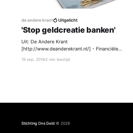
de andere krant
Uitgelicht
'Stop geldcreatie banken'
Uit: De Andere Krant
[http://www.deanderekrant.nl/] - Financiële
editie
19 sep. 2018
2 min leestijd
[http://www.deanderekrant.nl/public/DeAndereKr
ant-02.pdf] De geldpers moet in handen komen
van de overheid, vindt stichting Ons Geld. Het
redden van banken met belastinggeld behoort
dan voorgoed tot het verleden. Vrijwel alle geld,
zo'n 97
Stichting Ons Geld
© 2026