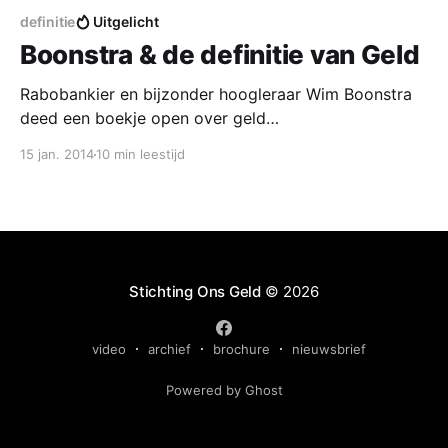
definitie
Uitgelicht
Boonstra & de definitie van Geld
Rabobankier en bijzonder hoogleraar Wim Boonstra
deed een boekje open over geld
[http://onsgeld.nu/publicaties/oratie-wim-boonstra-
15 jan. 2014
10 min leestijd
geld-speelt-geen-rol/]. Hoe banken zelf geld maken
en waarom de overheid daar vanaf moet blijven.
Boonstra geeft helder inzicht in hoe bankiers denken
over geld en de staat. Dat
Stichting Ons Geld
© 2026
video
archief
brochure
nieuwsbrief
Powered by Ghost