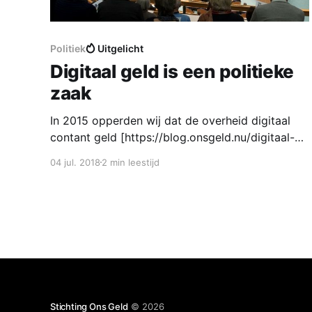
Politiek
Uitgelicht
Digitaal geld is een politieke
zaak
In 2015 opperden wij dat de overheid digitaal
contant geld [https://blog.onsgeld.nu/digitaal-
contant-geld/] moet invoeren. Niet ter
04 jul. 2018
2 min leestijd
vervanging van fysiek contant geld (munten en
biljetten), maar ter vervanging van bankgeld. In
een hoorzitting
[https://www.tweedekamer.nl/debat_en_vergader
ing/commissievergaderingen/details?
id=2015A03710] mochten wij
Stichting Ons Geld
© 2026