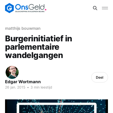
matthijs bouwman
Burgerinitiatief in
parlementaire
wandelgangen
Deel
Edgar Wortmann
26 jan. 2015
•
3 min leestijd