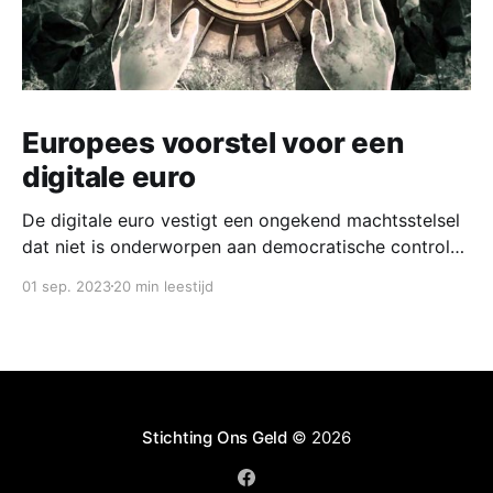
Europees voorstel voor een
digitale euro
De digitale euro vestigt een ongekend machtsstelsel
dat niet is onderworpen aan democratische controle.
Nut en noodzaak van dit stelsel zijn niet duidelijk. Het
01 sep. 2023
20 min leestijd
lijkt vooral bedoeld om het centrale bankbedrijf een
toekomst te geven in een digitale wereld.
Stichting Ons Geld
© 2026