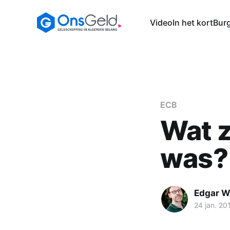
Video
In het kort
Burg
ECB
Wat z
was?
Edgar 
24 jan. 20