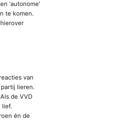
een ‘autonome'
 in te komen.
hierover
reacties van
artij lieren.
. Als de VVD
lief.
groen én de