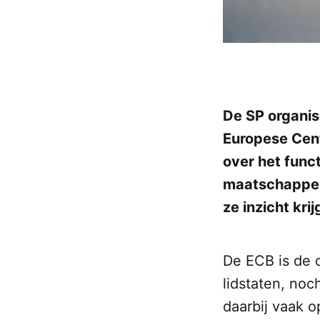
De SP organis
Europese Cent
over het func
maatschappeli
ze inzicht kri
De ECB is de 
lidstaten, noc
daarbij vaak o