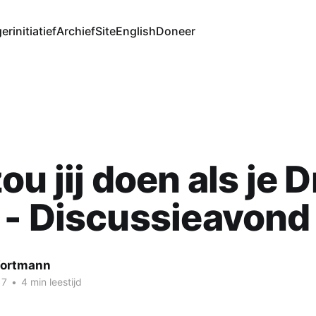
erinitiatief
Archief
Site
English
Doneer
ou jij doen als je 
 - Discussieavond
Wortmann
17
•
4 min leestijd