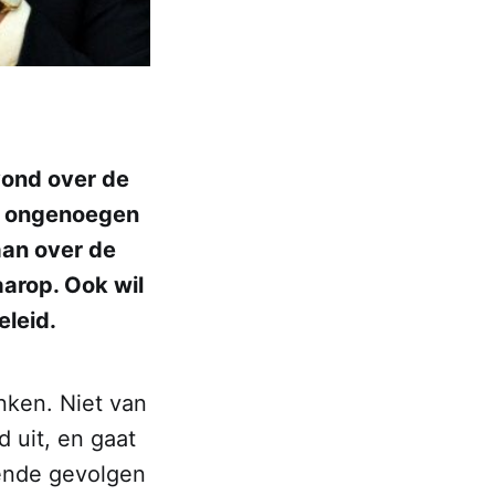
vond over de
en ongenoegen
aan over de
aarop. Ook wil
eleid.
nken. Niet van
 uit, en gaat
jpende gevolgen