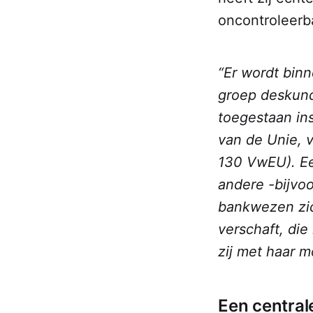
oncontroleerb
“Er wordt bin
groep deskundi
toegestaan ins
van de Unie, v
130 VwEU). Ee
andere -bijvoo
bankwezen zich
verschaft, die
zij met haar 
Een central