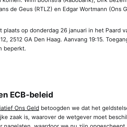
 komen: Wim Boonstra (Rabobank), Dirk Bezem
ans de Geus (RTLZ) en Edgar Wortmann (Ons G
 plaats op donderdag 26 januari in het Paard v
 12, 2512 GA Den Haag. Aanvang 19:15. Toegang 
n beperkt.
en ECB-beleid
iatief Ons Geld
betoogden we dat het geldstels
jke zaak is, waarover de wetgever moet beschi
ter nagelaten, waardoor we nu zijn opgescheept