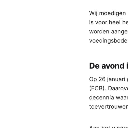
Wij moedigen 
is voor heel h
worden aange
voedingsbodem
De avond 
Op 26 januari
(ECB). Daarove
decennia waar
toevertrouwen