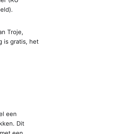
er (RU
eld).
an Troje,
is gratis, het
el een
kken. Dit
 met een