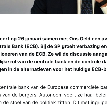
eert op 26 januari samen met Ons Geld een a
rale Bank (ECB). Bij de SP groeit verbazing 
tioneren van de ECB. Ze wil de discussie aang
jke rol van de centrale bank en de controle d
jgen in de alternatieven voor het huidige ECB-b
centrale bank van de Europese commerciële ba
h van de burgers. Autonoom voert ze haar beleid
p de stoel van de politiek zitten. Dit met ingri