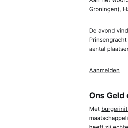
Aan het woord
Groningen), H
De avond vindt
Prinsengracht
aantal plaatse
Aanmelden
Ons Geld 
Met
burgerinit
maatschappeli
heeft zij ech