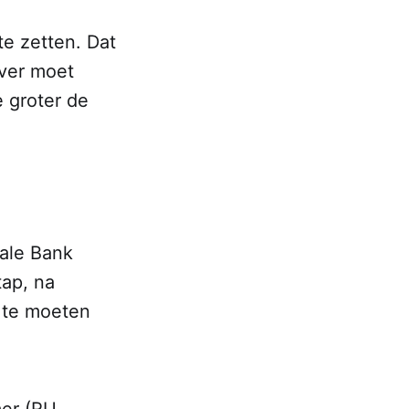
e zetten. Dat
over moet
 groter de
rale Bank
tap, na
n te moeten