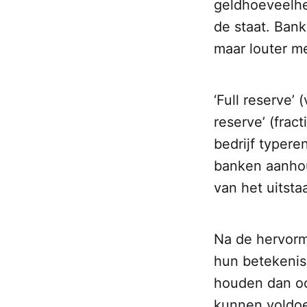
geldhoeveelhei
de staat. Ban
maar louter me
‘Full reserve’
reserve’ (fra
bedrijf typere
banken aanhou
van het uitst
Na de hervorm
hun betekenis
houden dan oo
kunnen voldoe