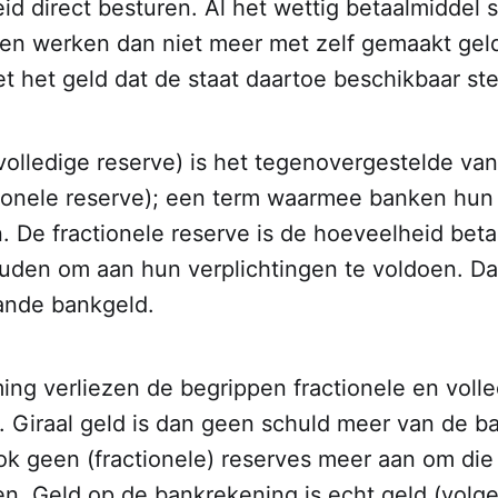
d direct besturen. Al het wettig betaalmiddel 
ken werken dan niet meer met zelf gemaakt gel
t het geld dat de staat daartoe beschikbaar stel
 (volledige reserve) is het tegenovergestelde van 
ctionele reserve); een term waarmee banken hun
n. De fractionele reserve is de hoeveelheid beta
den om aan hun verplichtingen te voldoen. Dat 
aande bankgeld.
ing verliezen de begrippen fractionele en volle
. Giraal geld is dan geen schuld meer van de b
k geen (fractionele) reserves meer aan om die 
n. Geld op de bankrekening is echt geld (volg