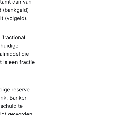
stamt dan van
d (bankgeld)
t (volgeld).
‘fractional
 huidige
almiddel die
is een fractie
dige reserve
ank. Banken
schuld te
eld) geworden.