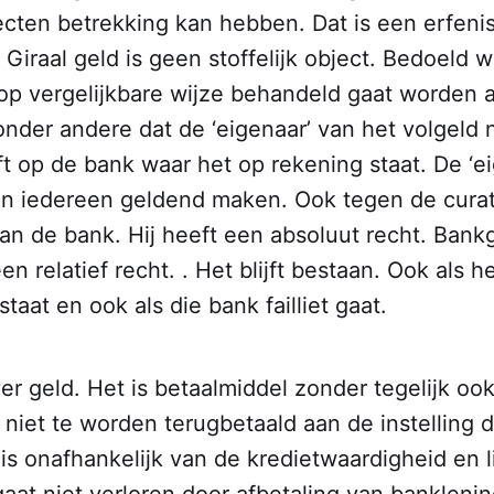
jecten betrekking kan hebben. Dat is een erfeni
Giraal geld is geen stoffelijk object. Bedoeld w
 op vergelijkbare wijze behandeld gaat worden 
nder andere dat de ‘eigenaar’ van het volgeld n
t op de bank waar het op rekening staat. De ‘e
gen iedereen geldend maken. Ook tegen de cura
van de bank. Hij heeft een absoluut recht. Bank
n relatief recht.
. Het blijft bestaan. Ook als h
taat en ook als die bank failliet gaat.
ver geld. Het is betaalmiddel zonder tegelijk oo
t niet te worden terugbetaald aan de instelling d
is onafhankelijk van de kredietwaardigheid en li
aat niet verloren door afbetaling van bankleni