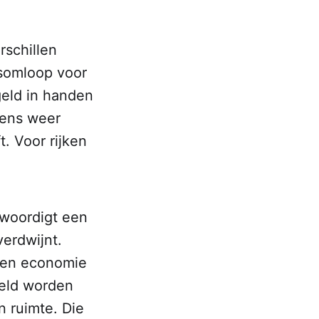
rschillen
dsomloop voor
geld in handen
lkens weer
. Voor rijken
nwoordigt een
erdwijnt.
 een economie
geld worden
n ruimte. Die