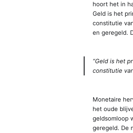
hoort het in h
Geld is het pr
constitutie v
en geregeld. 
“Geld is het p
constitutie va
Monetaire herv
het oude blijv
geldsomloop w
geregeld. De m