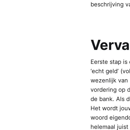
beschrijving v
Verva
Eerste stap is
‘echt geld’ (v
wezenlijk van 
vordering op d
de bank. Als di
Het wordt jo
woord eigendom
helemaal juis