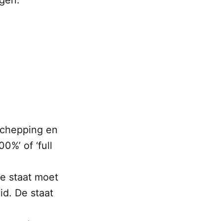
schepping en
0%’ of ‘full
De staat moet
id. De staat