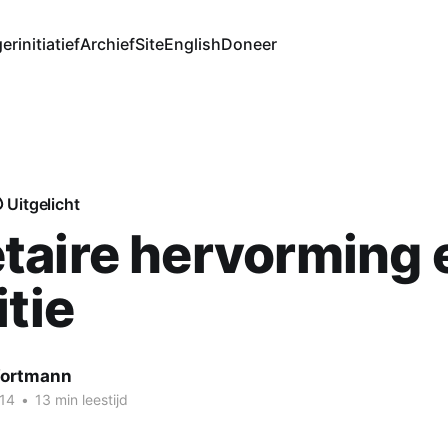
erinitiatief
Archief
Site
English
Doneer
Uitgelicht
aire hervorming 
itie
Wortmann
014
•
13 min leestijd