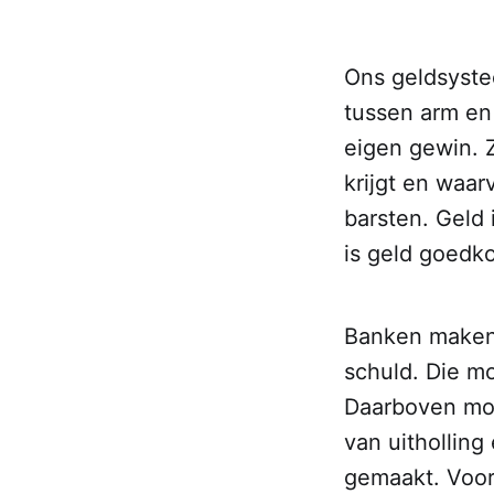
Ons geldsystee
tussen arm en
eigen gewin. 
krijgt en waar
barsten. Geld 
is geld goedk
Banken maken 
schuld. Die m
Daarboven moe
van uitholling
gemaakt. Voor 