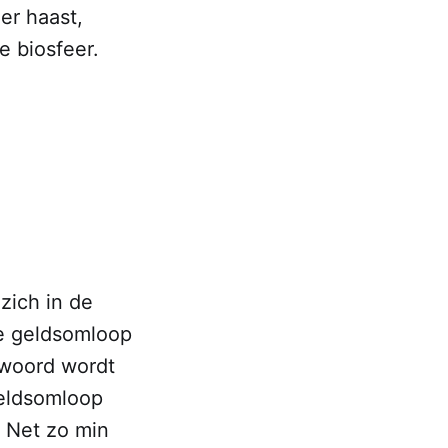
 er haast,
e biosfeer.
 zich in de
e geldsomloop
twoord wordt
geldsomloop
. Net zo min