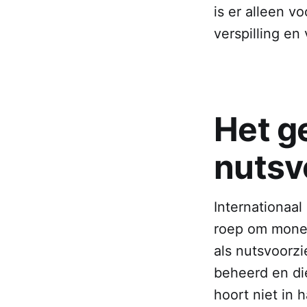
is er alleen v
verspilling en
Het g
nutsv
Internationaal 
roep om monet
als nutsvoorzi
beheerd en di
hoort niet in 