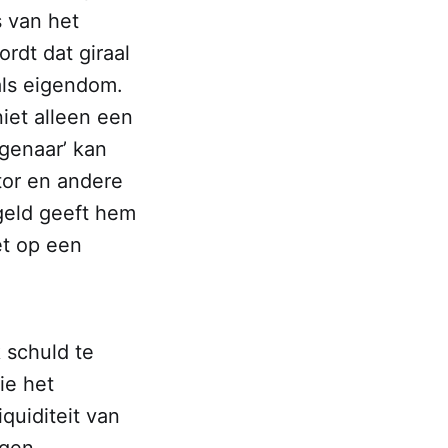
s van het
ordt dat giraal
als eigendom.
iet alleen een
igenaar’ kan
tor en andere
geld geeft hem
et op een
k schuld te
ie het
quiditeit van
ngen.