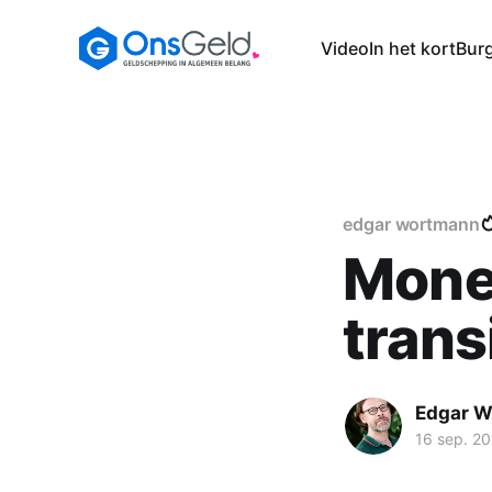
Video
In het kort
Burg
edgar wortmann
Monet
trans
Edgar 
16 sep. 2