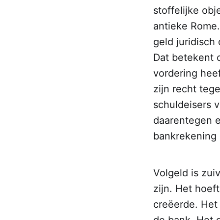
stoffelijke ob
antieke Rome. 
geld juridisch
Dat betekent o
vordering heef
zijn recht te
schuldeisers 
daarentegen ee
bankrekening s
Volgeld is zui
zijn. Het hoef
creëerde. Het 
de bank. Het g