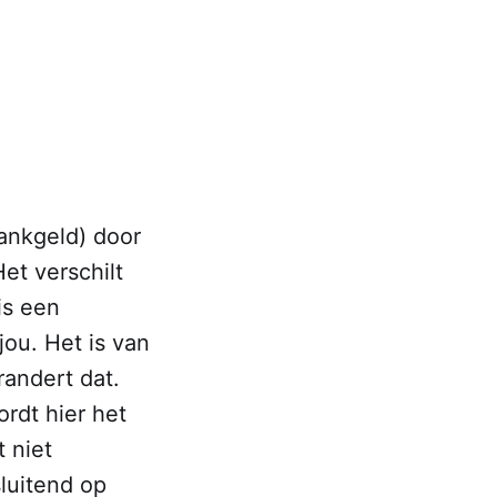
bankgeld) door
et verschilt
is een
jou. Het is van
erandert dat.
ordt hier het
 niet
luitend op