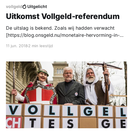
vollgeld
Uitgelicht
Uitkomst Vollgeld-referendum
De uitslag is bekend. Zoals wij hadden verwacht
[https://blog.onsgeld.nu/monetaire-hervorming-in-
zwitserland/] heeft het 'Nee'-kamp gewonnen. Toch
11 jun. 2018
2 min leestijd
was het Zwitserse Vollgeld-referendum een groot
succes. Monetaire hervorming was wereldnieuws.
Zelfs nu.nl
[https://www.nu.nl/economie/5306339/zwitsers-
stemmen-in-referendum--crisisbestendig-