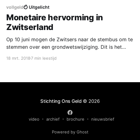
vollgeld
Uitgelicht
Monetaire hervorming in
Zwitserland
Op 10 juni mogen de Zwitsers naar de stembus om te
stemmen over een grondwetswijziging. Dit is het
gevolg van het ‘Vollgeld Initiative’, een burgerinitiatief
18 mrt. 2018
7 min leestijd
om geldschepping in overheidshand te brengen. Het
Zwitserse ‘Vollgeld Initiative [https://www.vollgeld-
initiative.ch/]’ is al enige jaren oud. Ongeveer in
dezelfde tijd waarin
Stichting Ons Geld
© 2026
video
archief
brochure
nieuwsbrief
Powered by Ghost