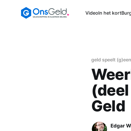
Video
In het kort
Burg
geld speelt (g)een
Weer
(deel
Geld
Edgar 