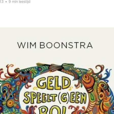
13
•
9 min leestijd