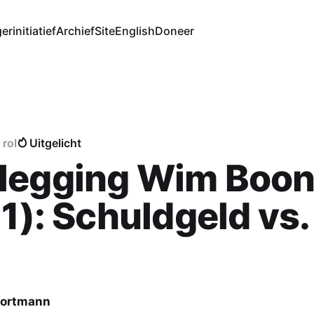
erinitiatief
Archief
Site
English
Doneer
 rol
Uitgelicht
legging Wim Boon
 1): Schuldgeld vs.
Wortmann