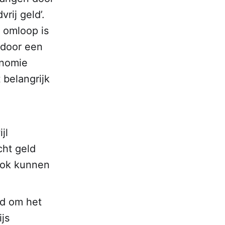
rij geld’.
 omloop is
 door een
onomie
 belangrijk
jl
cht geld
ook kunnen
ld om het
js