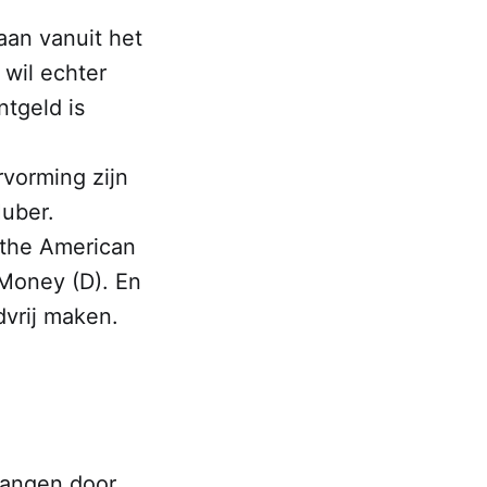
aan vanuit het
 wil echter
ntgeld is
vorming zijn
uber.
a the American
 Money (D). En
dvrij maken.
vangen door