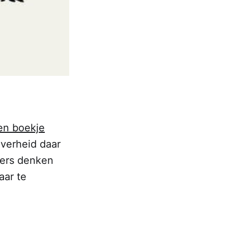
en boekje
verheid daar
iers denken
aar te