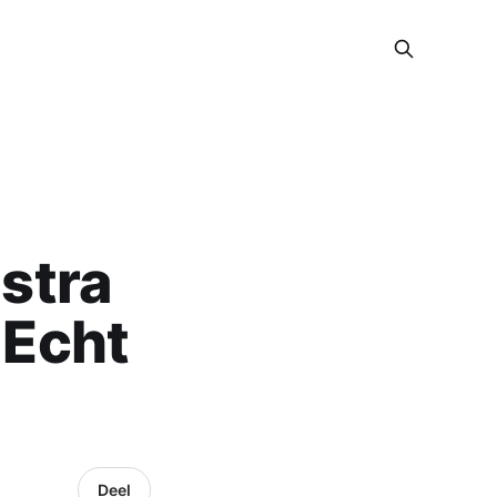
stra
 Echt
Deel