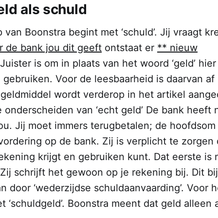
eld als schuld
 van Boonstra begint met ‘schuld’. Jij vraagt kr
 de bank jou dit geeft
ontstaat er
** nieuw
Juister is om in plaats van het woord ‘geld’ hie
e gebruiken. Voor de leesbaarheid is daarvan af
geldmiddel wordt verderop in het artikel aange
te onderscheiden van ‘echt geld’
De bank heeft 
ou. Jij moet immers terugbetalen; de hoofdsom p
ordering op de bank. Zij is verplicht te zorgen d
rekening krijgt en gebruiken kunt. Dat eerste is n
Zij schrijft het gewoon op je rekening bij. Dit b
an door ‘wederzijdse schuldaanvaarding’. Voor 
 ‘schuldgeld’. Boonstra meent dat geld alleen 