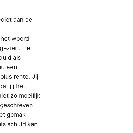
ediet aan de
r het woord
 gezien. Het
duid als
nu een
lus rente. Jij
at jij het
iet zo moeilijk
ijgeschreven
het gemak
als schuld kan