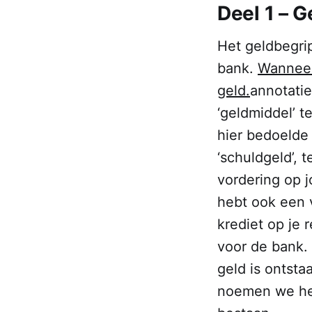
Deel 1 – G
Het geldbegrip
bank.
Wanneer
geld.
annotatie
‘geldmiddel’ t
hier bedoelde 
‘schuldgeld’, 
vordering op j
hebt ook een v
krediet op je 
voor de bank. 
geld is ontsta
noemen we het