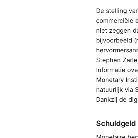
De stelling va
commerciële ba
niet zeggen da
bijvoorbeeld (
hervormers
an
Stephen Zarle
Informatie ove
Monetary Inst
natuurlijk via
Dankzij de digi
Schuldgeld 
Monetaire her