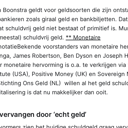
n Boonstra geldt voor geldsoorten die zijn ontst
nkieren zoals giraal geld en bankbiljetten. Dat
t schuldvrij geld niet bestaat of primitief is. Mu
meestal) schuldvrij geld.
** Monetaire
notatie
Bekende voorstanders van monetaire her
nga, James Robertson, Ben Dyson en Joseph H
r monetaire hervorming is o.a. te verkrijgen vi
itute (USA), Positive Money (UK) en Sovereign
 Stichting Ons Geld (NL)
willen al het geld schul
talisering is dat nu makkelijker dan ooit.
vervangen door ‘echt geld’
vormers zien het huidige schuldgeld graag ver