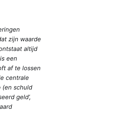
deringen
dat zijn waarde
tstaat altijd
is een
ft af te lossen
de centrale
p (en schuld
eerd geld’,
 aard