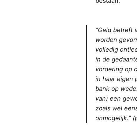
bestaan.
“Geld betreft 
worden gevormd
volledig ontle
in de gedaante
vordering op d
in haar eigen 
bank op wedero
van) een gewo
zoals wel eens
onmogelijk.” (