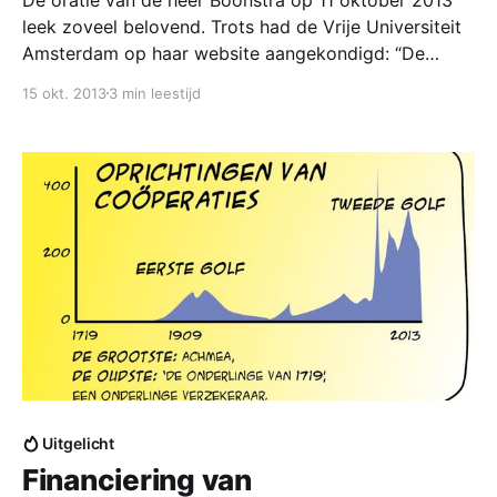
leek zoveel belovend. Trots had de Vrije Universiteit
Amsterdam op haar website aangekondigd: “De
manier waarop het geld in omloop wordt gebracht,
15 okt. 2013
3 min leestijd
het ‘geldscheppingsproces’, staat als uitvloeisel van
de huidige financiële crisis volop in de schijnwerpers.
Nogal wat analisten hebben
Uitgelicht
Financiering van