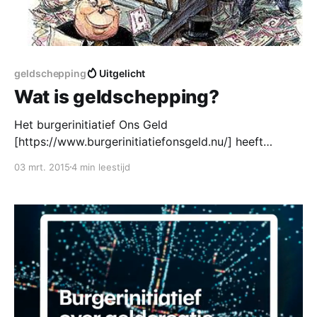
geldschepping
Uitgelicht
Wat is geldschepping?
Het burgerinitiatief Ons Geld
[https://www.burgerinitiatiefonsgeld.nu/] heeft
geldschepping op de agenda gezet. Maar wat is
03 mrt. 2015
4 min leestijd
geldschepping eigenlijk? De Nederlandse Vereniging
van Banken (NVB) gaf in reactie op het
burgerinitiatief onlangs een definitie. Maar die
verschilt wezenlijk van wat Stichting Ons Geld met
geldschepping bedoelt. De NVB definieert
geldschepping