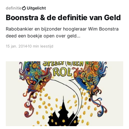
definitie
Uitgelicht
Boonstra & de definitie van Geld
Rabobankier en bijzonder hoogleraar Wim Boonstra
deed een boekje open over geld
[http://onsgeld.nu/publicaties/oratie-wim-boonstra-
15 jan. 2014
10 min leestijd
geld-speelt-geen-rol/]. Hoe banken zelf geld maken
en waarom de overheid daar vanaf moet blijven.
Boonstra geeft helder inzicht in hoe bankiers denken
over geld en de staat. Dat