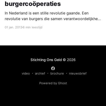
burgercoöperaties
In Nederland is een stille revolutie gaande. Een
revolutie van burgers die samen verantwoordelijkheid
nemen voor de inrichting van hun leefomgeving. Dat
01 jan. 2013
6 min leestijd
doen zij op coöperatieve wijze. Ze maken daarbij
gebruik van de coöperatie; een rechtsvorm die
economische activiteit verenigt met democratische
principes. Download het rapport: financiering van
burgercoöperaties [https:
Stichting Ons Geld
© 2026
video
archief
brochure
nieuwsbrief
Powered by Ghost