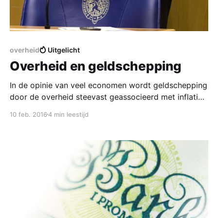
overheid
Uitgelicht
Overheid en geldschepping
In de opinie van veel economen wordt geldschepping
door de overheid steevast geassocieerd met inflatie,
en zelfs hyperinflatie. Deze opinie is niet op feiten
10 feb. 2016
4 min leestijd
gebaseerd. Met betrekking tot de Nederlandse staat
is geen moment aan te wijzen van overmatige
geldschepping door of vanwege de overheid. Ook de
internationale voorbeelden die