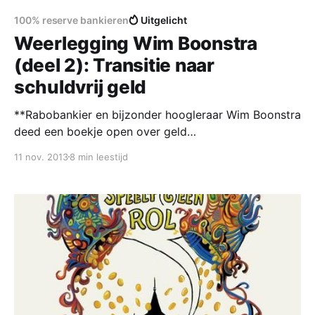
100% reserve bankieren
Uitgelicht
Weerlegging Wim Boonstra
(deel 2): Transitie naar
schuldvrij geld
**Rabobankier en bijzonder hoogleraar Wim Boonstra
deed een boekje open over geld
[http://onsgeld.nu/publicaties/oratie-wim-boonstra-
11 nov. 2013
8 min leestijd
geld-speelt-geen-rol/]. Hoe banken zelf geld maken
en waarom de overheid daar vanaf moet blijven.
Boonstra geeft helder inzicht in hoe bankiers denken
over geld en de staat. Dat