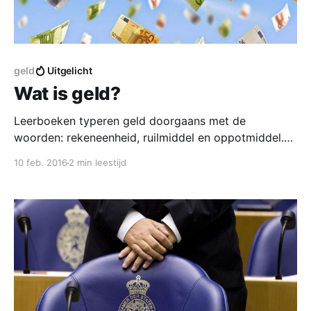
geld
Uitgelicht
Wat is geld?
Leerboeken typeren geld doorgaans met de
woorden: rekeneenheid, ruilmiddel en oppotmiddel.
Dat is merkwaardig. Een korte analyse mag
10 feb. 2016
2 min leestijd
illustreren hoe weinig verhelderend deze begrippen
zijn in verband met geld, en dat er veel betere
begrippen voor handen zijn. Rekeneenheid? De
eenheid waarin wij plegen te rekenen is het cijfer 1.