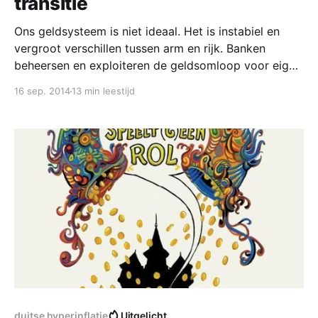
transitie
Ons geldsysteem is niet ideaal. Het is instabiel en
vergroot verschillen tussen arm en rijk. Banken
beheersen en exploiteren de geldsomloop voor eigen
gewin. Ze maken en vernietigen geld. Zij bepalen wie
16 sep. 2014
13 min leestijd
geld in handen krijgt en waarvoor. In dit proces
ontstaan prijsbubbels die telkens weer barsten. Geld
is schaars
duitse hyperinflatie
Uitgelicht