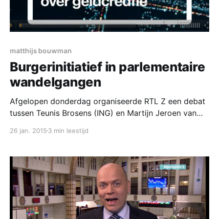
matthijs bouwman
Burgerinitiatief in parlementaire
wandelgangen
Afgelopen donderdag organiseerde RTL Z een debat
tussen Teunis Brosens (ING) en Martijn Jeroen van
der Linden (Ons Geld). Zie hier de beelden
26 jan. 2015
3 min leestijd
[http://www.rtlnieuws.nl/economie/home/debat-
geldcreatie-door-banken-overheid]. Het
burgerinitiatief begint dus al zijn vruchten af te
werpen. RTL-Z toog zelfs naar de