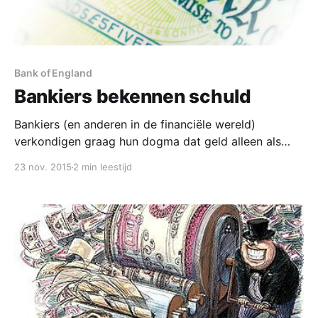
Bank of England
Bankiers bekennen schuld
Bankiers (en anderen in de financiële wereld)
verkondigen graag hun dogma dat geld alleen als
schuld kan bestaan. Dit bankiers-dogma is goed te
23 nov. 2015
2 min leestijd
verklaren. Het is de legitimering van geldcreatie door
banken. Uitgezonderd circulatiebanken, is aan
banken nimmer het recht gegeven om zelfstandig
geld te creëren. Dit privilege hebben