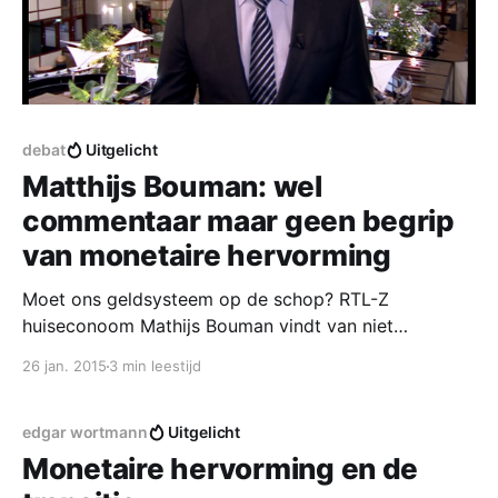
debat
Uitgelicht
Matthijs Bouman: wel
commentaar maar geen begrip
van monetaire hervorming
Moet ons geldsysteem op de schop? RTL-Z
huiseconoom Mathijs Bouman vindt van niet
[http://www.rtlnieuws.nl/uitzendingen/special-rtl-z-
26 jan. 2015
3 min leestijd
debat-het-burgerinitatief-over-geldcreatie-1] : ”We
hebben de banken daar nou eenmaal voor
aangewezen.” Dat is een eigenaardige uitspraak van
edgar wortmann
Uitgelicht
Matthijs Bouman. Want wanneer zijn de banken
Monetaire hervorming en de