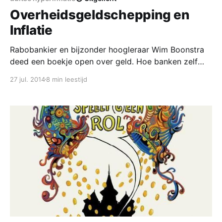
Overheidsgeldschepping en
Inflatie
Rabobankier en bijzonder hoogleraar Wim Boonstra
deed een boekje open over geld. Hoe banken zelf
geld maken en waarom de overheid daar vanaf moet
27 jul. 2014
8 min leestijd
blijven. Boonstra geeft helder inzicht in hoe bankiers
denken over geld en de staat. Dat geeft ons de kans
daar eens kritisch naar te kijken. Hieronder