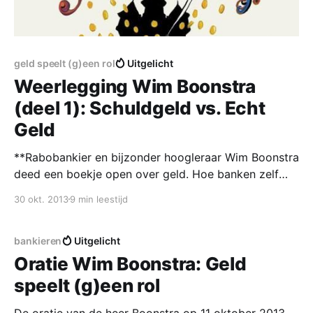
geld speelt (g)een rol
Uitgelicht
Weerlegging Wim Boonstra
(deel 1): Schuldgeld vs. Echt
Geld
**Rabobankier en bijzonder hoogleraar Wim Boonstra
deed een boekje open over geld. Hoe banken zelf
geld maken en waarom de overheid daar vanaf moet
30 okt. 2013
9 min leestijd
blijven. Boonstra geeft helder inzicht in hoe bankiers
denken over geld en staat. Dat geeft ons de kans
daar eens kritisch naar te kijken. ** Deel 1
bankieren
Uitgelicht
Oratie Wim Boonstra: Geld
speelt (g)een rol
De oratie van de heer Boonstra op 11 oktober 2013